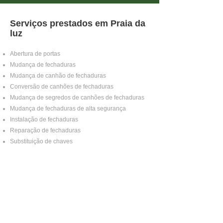
Serviços prestados em Praia da
luz
Abertura de portas
Mudança de fechaduras
Mudança de canhão de fechaduras
Conversão de canhões de fechaduras
Mudança de segredos de canhões de fechaduras
Mudança de fechaduras de alta segurança
Instalação de fechaduras
Reparação de fechaduras
Substituição de chaves
Sobre Praia da luz
Praia da luz é uma zona com uma forte
combinação de habitações permanentes, casas de
férias e alojamento local, muitas delas situadas em
áreas mais tranquilas ou afastadas do centro.