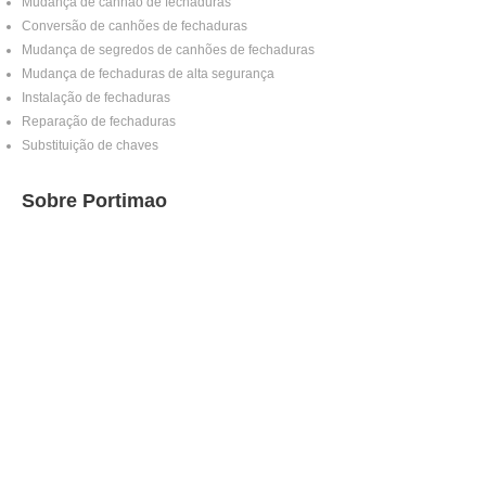
Mudança de canhão de fechaduras
Conversão de canhões de fechaduras
Mudança de segredos de canhões de fechaduras
Mudança de fechaduras de alta segurança
Instalação de fechaduras
Reparação de fechaduras
Substituição de chaves
Sobre Portimao
Portimão é uma cidade dinâmica, com uma grande
diversidade de habitações, condomínios e
estabelecimentos comerciais, o que exige um
serviço de serralharia rápido e fiável.
Prestamos assistência em
Portimão
e zonas
envolventes, conhecendo bem a cidade e
garantindo uma resposta eficaz em situações de
urgência.
Trabalhamos com foco na segurança,