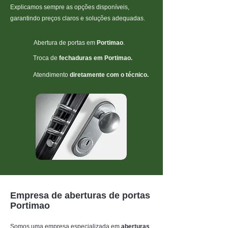
Explicamos sempre as opções disponíveis,
garantindo preços claros e soluções adequadas.
Abertura de portas
em
Portimao
.
Troca de
fechaduras em
Portimao.
Atendimento
diretamente com o técnico.
Empresa de aberturas de portas
Portimao
Somos uma empresa especializada em
aberturas